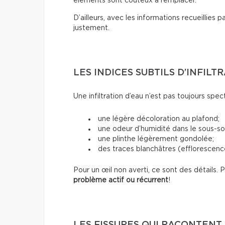
éléments sont coûteux à remplacer.
D’ailleurs, avec les informations recueillies 
justement.
LES INDICES SUBTILS D’INFILT
Une infiltration d’eau n’est pas toujours spec
une légère décoloration au plafond;
une odeur d’humidité dans le sous-sol
une plinthe légèrement gondolée;
des traces blanchâtres (efflorescence
Pour un œil non averti, ce sont des détails.
problème actif ou récurrent
!
LES FISSURES QUI RACONTENT 